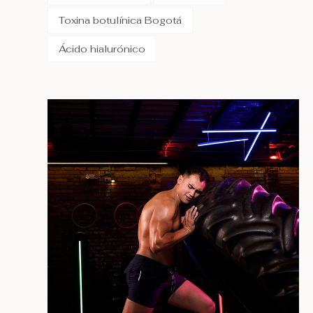
Toxina botulínica Bogotá
Ácido hialurónico