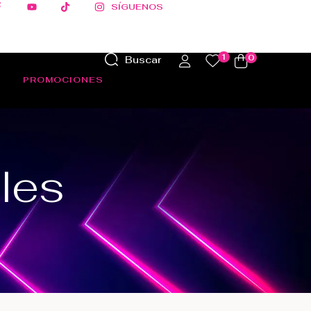
.
.
.
SÍGUENOS
1
0
Buscar
PROMOCIONES
les