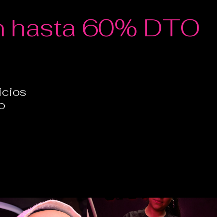
én hasta 60% DTO
icios
o